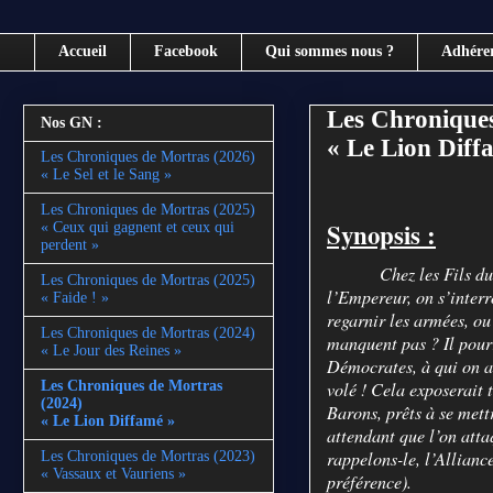
Accueil
Facebook
Qui sommes nous ?
Adhére
Les Chroniques
Nos GN :
« Le Lion Diff
Les Chroniques de Mortras (2026)
« Le Sel et le Sang »
Les Chroniques de Mortras (2025)
Synopsis :
« Ceux qui gagnent et ceux qui
perdent »
Chez les Fils du
Les Chroniques de Mortras (2025)
l’Empereur, on s’interro
« Faide ! »
regarnir les armées, ou
Les Chroniques de Mortras (2024)
manquent pas ? Il pourr
« Le Jour des Reines »
Démocrates, à qui on a
Les Chroniques de Mortras
volé ! Cela exposerait 
(2024)
Barons, prêts à se mett
« Le Lion Diffamé »
attendant que l’on atta
rappelons-le, l’Allianc
Les Chroniques de Mortras (2023)
« Vassaux et Vauriens »
préférence).