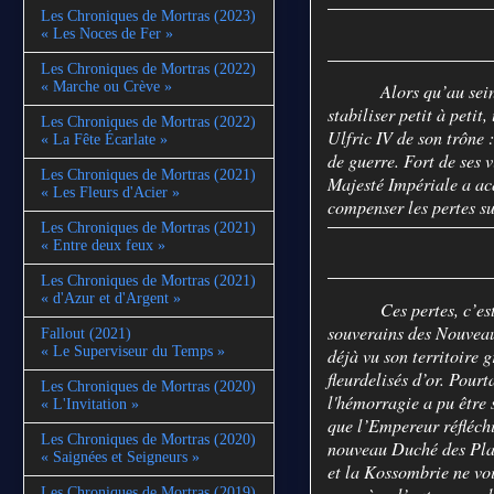
Les Chroniques de Mortras (2023)
« Les Noces de Fer »
Les Chroniques de Mortras (2022)
« Marche ou Crève »
Alors qu’au sein
stabiliser petit à petit
Les Chroniques de Mortras (2022)
Ulfric IV de son trône 
« La Fête Écarlate »
de guerre. Fort de ses 
Les Chroniques de Mortras (2021)
Majesté Impériale a acq
« Les Fleurs d'Acier »
compenser les pertes su
Les Chroniques de Mortras (2021)
« Entre deux feux »
Les Chroniques de Mortras (2021)
« d'Azur et d'Argent »
Ces pertes, c’e
souverains des Nouveau
Fallout (2021)
« Le Superviseur du Temps »
déjà vu son territoire 
fleurdelisés d’or. Pourt
Les Chroniques de Mortras (2020)
l'hémorragie a pu être 
« L'Invitation »
que l’Empereur réfléchi
Les Chroniques de Mortras (2020)
nouveau Duché des Plai
« Saignées et Seigneurs »
et la Kossombrie ne voi
Les Chroniques de Mortras (2019)