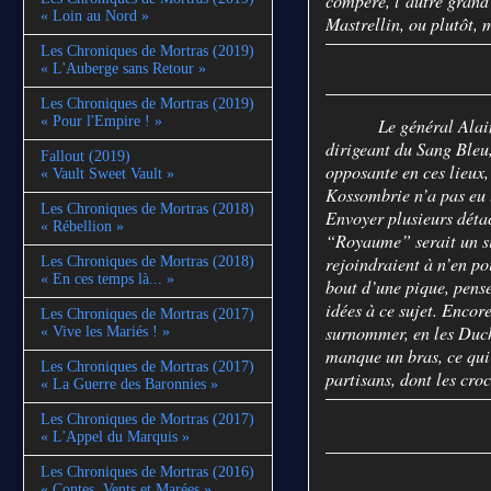
compère, l’autre grand
« Loin au Nord »
Mastrellin, ou plutôt, 
Les Chroniques de Mortras (2019)
« L'Auberge sans Retour »
Les Chroniques de Mortras (2019)
« Pour l'Empire ! »
Le général Alai
dirigeant du Sang Bleu
Fallout (2019)
opposante en ces lieux,
« Vault Sweet Vault »
Kossombrie n’a pas eu 
Les Chroniques de Mortras (2018)
Envoyer plusieurs déta
« Rébellion »
“Royaume” serait un si
rejoindraient à n’en po
Les Chroniques de Mortras (2018)
« En ces temps là... »
bout d’une pique, pense
idées à ce sujet. Encor
Les Chroniques de Mortras (2017)
surnommer, en les Duchés
« Vive les Mariés ! »
manque un bras, ce qui 
Les Chroniques de Mortras (2017)
partisans, dont les cro
« La Guerre des Baronnies »
Les Chroniques de Mortras (2017)
« L'Appel du Marquis »
Les Chroniques de Mortras (2016)
« Contes, Vents et Marées »