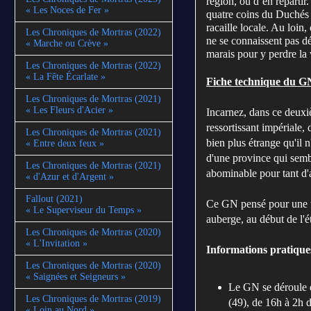
région, ou d’en repartir
« Les Noces de Fer »
quatre coins du Duchés s
racaille locale. Au loin,
Les Chroniques de Mortras (2022)
ne se connaissent pas dé
« Marche ou Crève »
marais pour y perdre la 
Les Chroniques de Mortras (2022)
« La Fête Écarlate »
Fiche technique
du GN
Les Chroniques de Mortras (2021)
« Les Fleurs d'Acier »
Incarnez, dans ce deuxi
ressortissant impériale,
Les Chroniques de Mortras (2021)
bien plus étrange qu'il n
« Entre deux feux »
d'une province qui semble
Les Chroniques de Mortras (2021)
abominable pour tant d'a
« d'Azur et d'Argent »
Fallout (2021)
Ce GN pensé pour une tr
« Le Superviseur du Temps »
auberge, au début de l'é
Les Chroniques de Mortras (2020)
« L'Invitation »
Informations pratique
Les Chroniques de Mortras (2020)
« Saignées et Seigneurs »
Le GN se déroule du
Les Chroniques de Mortras (2019)
(49), de 16h à 2h d
« Loin au Nord »