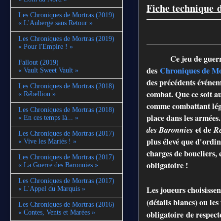
Fiche technique
d
Les Chroniques de Mortras (2019)
« L'Auberge sans Retour »
Les Chroniques de Mortras (2019)
« Pour l'Empire ! »
Ce jeu de guer
Fallout (2019)
des
Chroniques de Mo
« Vault Sweet Vault »
des précédents événem
Les Chroniques de Mortras (2018)
combat. Que ce soit au
« Rébellion »
comme combattant lége
Les Chroniques de Mortras (2018)
place dans les armées
« En ces temps là... »
des Baronnies
et de
Ré
Les Chroniques de Mortras (2017)
plus élevé que d'ordina
« Vive les Mariés ! »
charges de boucliers, 
Les Chroniques de Mortras (2017)
obligatoire !
« La Guerre des Baronnies »
Les Chroniques de Mortras (2017)
Les joueurs choisissen
« L'Appel du Marquis »
(détails blancs) ou les
Les Chroniques de Mortras (2016)
obligatoire
de respecte
« Contes, Vents et Marées »