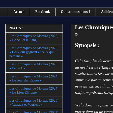
Accueil
Facebook
Qui sommes nous ?
Adhére
Les Chroniques
Nos GN :
»
Les Chroniques de Mortras (2026)
« Le Sel et le Sang »
Synopsis :
Les Chroniques de Mortras (2025)
« Ceux qui gagnent et ceux qui
perdent »
Cela fait plus de deux 
Les Chroniques de Mortras (2025)
au nord-est de l’Empir
« Faide ! »
suscite toutes les conv
Les Chroniques de Mortras (2024)
approuvé par un représe
« Le Jour des Reines »
peuvent extraire du min
Les Chroniques de Mortras (2024)
toujours présents lorsqu
« Le Lion Diffamé »
Les Chroniques de Mortras (2023)
Voilà donc une position
« Vassaux et Vauriens »
pierre dont on ne connaî
Les Chroniques de Mortras (2023)