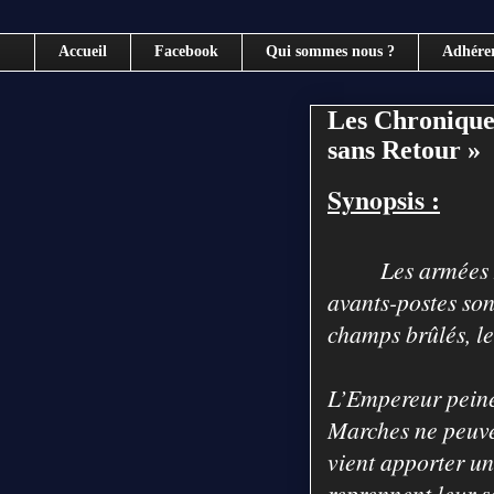
Accueil
Facebook
Qui sommes nous ?
Adhére
Les Chronique
sans Retour »
Synopsis :
Les armées 
avants-postes sont
champs brûlés, l
L’Empereur peine 
Marches ne peuven
vient apporter un
reprennent leur so