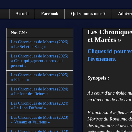
Accueil
Facebook
Qui sommes nous ?
Adhére
Les Chroniques
Nos GN :
et Marées »
Les Chroniques de Mortras (2026)
« Le Sel et le Sang »
Cliquez ici pour v
Les Chroniques de Mortras (2025)
l'événement
« Ceux qui gagnent et ceux qui
perdent »
Les Chroniques de Mortras (2025)
Synopsis :
« Faide ! »
Les Chroniques de Mortras (2024)
Au cœur d'une froide nui
« Le Jour des Reines »
en direction de l'Île Dor
Les Chroniques de Mortras (2024)
« Le Lion Diffamé »
Franchissant le fleuve 
Les Chroniques de Mortras (2023)
Mortras du Royaume des 
« Vassaux et Vauriens »
des dignitaires et des m
cette populace doit dis
Les Chroniques de Mortras (2023)