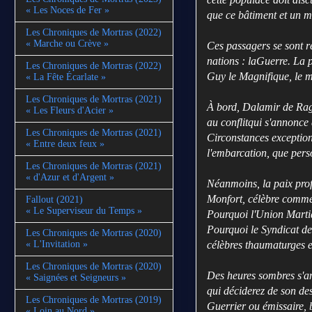
« Les Noces de Fer »
que ce bâtiment et un m
Les Chroniques de Mortras (2022)
« Marche ou Crève »
Ces passagers se sont r
nations : laGuerre. La p
Les Chroniques de Mortras (2022)
Guy le Magnifique, le mo
« La Fête Écarlate »
Les Chroniques de Mortras (2021)
À bord, Dalamir de Rago
« Les Fleurs d'Acier »
au conflitqui s'annonce
Les Chroniques de Mortras (2021)
Circonstances exception
« Entre deux feux »
l'embarcation, que pers
Les Chroniques de Mortras (2021)
« d'Azur et d'Argent »
Néanmoins, la paix prof
Monfort, célèbre commer
Fallout (2021)
« Le Superviseur du Temps »
Pourquoi l'Union Marti
Pourquoi le Syndicat de
Les Chroniques de Mortras (2020)
célèbres thaumaturges e
« L'Invitation »
Les Chroniques de Mortras (2020)
Des heures sombres s'a
« Saignées et Seigneurs »
qui déciderez de son des
Les Chroniques de Mortras (2019)
Guerrier ou émissaire, 
« Loin au Nord »