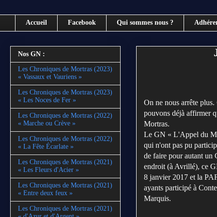
Accueil
Facebook
Qui sommes nous ?
Adhére
Nos GN :
Les Chroniques de Mortras (2023)
« Vassaux et Vauriens »
Les Chroniques de Mortras (2023)
« Les Noces de Fer »
On ne nous arrête plus.
pouvons déjà affirmer q
Les Chroniques de Mortras (2022)
Mortras.
« Marche ou Crève »
Le GN « L'Appel du Marq
Les Chroniques de Mortras (2022)
qui n'ont pas pu partici
« La Fête Écarlate »
de faire pour autant un
Les Chroniques de Mortras (2021)
endroit (à Avrillé), ce G
« Les Fleurs d'Acier »
8 janvier 2017 et la PA
Les Chroniques de Mortras (2021)
ayants participé à Conte
« Entre deux feux »
Marquis.
Les Chroniques de Mortras (2021)
« d'Azur et d'Argent »