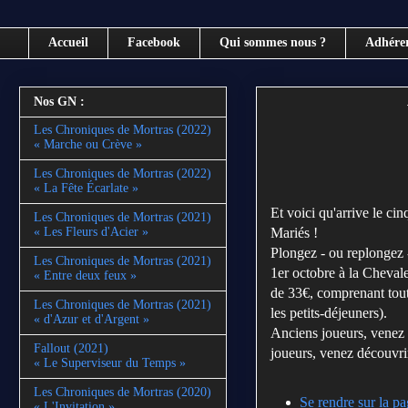
Accueil
Facebook
Qui sommes nous ?
Adhére
Nos GN :
Les Chroniques de Mortras (2022)
« Marche ou Crève »
Les Chroniques de Mortras (2022)
« La Fête Écarlate »
Et voici qu'arrive le ci
Les Chroniques de Mortras (2021)
Mariés !
« Les Fleurs d'Acier »
Plongez - ou replongez 
Les Chroniques de Mortras (2021)
1er octobre à la Cheval
« Entre deux feux »
de 33€, comprenant tout
Les Chroniques de Mortras (2021)
les petits-déjeuners).
« d'Azur et d'Argent »
Anciens joueurs, venez
Fallout (2021)
joueurs, venez découvri
« Le Superviseur du Temps »
Les Chroniques de Mortras (2020)
Se rendre sur la p
« L'Invitation »