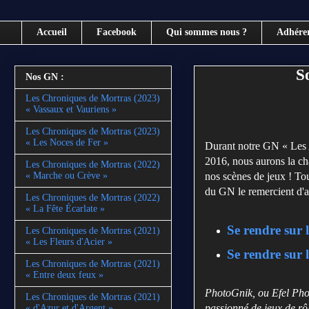
Accueil
Facebook
Qui sommes nous ?
Adhére
So
Nos GN :
Les Chroniques de Mortras (2023)
« Vassaux et Vauriens »
Les Chroniques de Mortras (2023)
« Les Noces de Fer »
Durant notre GN « Les A
2016, nous aurons la ch
Les Chroniques de Mortras (2022)
nos scènes de jeux ! Tout
« Marche ou Crève »
du GN le remercient d'a
Les Chroniques de Mortras (2022)
« La Fête Écarlate »
Se rendre sur
Les Chroniques de Mortras (2021)
« Les Fleurs d'Acier »
Se rendre sur 
Les Chroniques de Mortras (2021)
« Entre deux feux »
PhotoGnik, ou Efel Pho
Les Chroniques de Mortras (2021)
passionné de jeux de rô
« d'Azur et d'Argent »