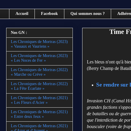
Accueil
Facebook
Qui sommes nous ?
Adhére
Time Fr
Nos GN :
Les Chroniques de Mortras (2023)
« Vassaux et Vauriens »
Les Chroniques de Mortras (2023)
« Les Noces de Fer »
Les bleus n'ont qu'à bi
(Berry Champ de Bataille
Les Chroniques de Mortras (2022)
« Marche ou Crève »
Se rendre sur l
Les Chroniques de Mortras (2022)
« La Fête Écarlate »
Les Chroniques de Mortras (2021)
Invasion CH (Canal Hist
« Les Fleurs d'Acier »
grandes factions s'oppos
Les Chroniques de Mortras (2021)
de batailles ou de guer
« Entre deux feux »
que l'interdiction de por
Les Chroniques de Mortras (2021)
bousculer (voire de frapp
« d'Azur et d'Argent »